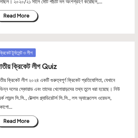
লেছিল। ২০২০/২১ সালে মোট পাঁচটি দল অংশগ্রহণ করেছিল,…
Read More
osted
ক্রিকেট টুর্নামেন্ট ও লীগ
াতীয় ক্রিকেট লীগ Quiz
তীয় ক্রিকেট লীগ ২০২৪ একটি গুরুত্বপূর্ণ ক্রিকেট প্রতিযোগিতা, যেখানে
ভিন্ন দলের স্কোয়াড এবং তাদের খেলোয়াড়দের তথ্য তুলে ধরা হয়েছে। নিউ
়র্ক লায়ন্স সি.সি., টেক্সাস গ্ল্যাডিয়েটর্স সি.সি., লস অ্যাঞ্জেলেস ওয়েভস,
িকাগো…
Read More