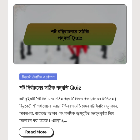
Posted
ক্রিকেট টেকনিক ও কৌশল
in
শট নির্বাচনের সঠিক পদ্ধতি Quiz
এই কুইজটি 'শট নির্বাচনের সঠিক পদ্ধতি' বিষয়ে প্রশ্নোত্তর ভিত্তিক।
ক্রিকেটে শট পর্যালোচনা করার বিভিন্ন পদ্ধতি যেমন পরিস্থিতির মূল্যায়ন,
আবহাওয়া, বাতাসের প্রভাব এবং মানসিক প্রস্তুতির গুরুত্বপূর্ণতা নিয়ে
আলোচনা করা হয়েছে। এছাড়াও,…
Read More