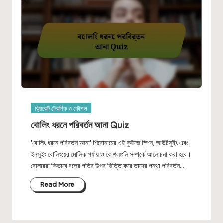
Posted
ক্রিকেট টেকনিক ও কৌশল
in
বোলিং ধরনে পরিবর্তন আনা Quiz
'বোলিং ধরনে পরিবর্তন আনা' শিরোনামের এই কুইজে স্পিন, আউটসুইং এবং
ইনসুইং বোলিংয়ের মৌলিক পর্যায় ও কৌশলগুলি সম্পর্কে আলোচনা করা হবে।
বোলাররা কিভাবে বলের গতির উপর ভিত্তি করে তাদের পন্থা পরিবর্তন…
Read More