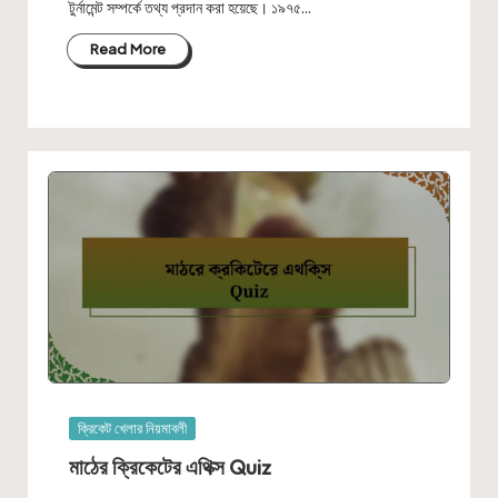
টুর্নামেন্ট সম্পর্কে তথ্য প্রদান করা হয়েছে। ১৯৭৫…
Read More
Posted
ক্রিকেট খেলার নিয়মাবলী
in
মাঠের ক্রিকেটের এথিক্স Quiz