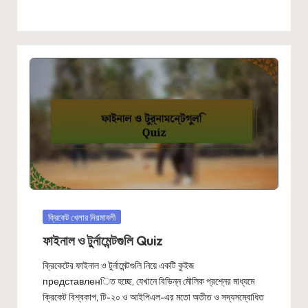
Posted
ক্রিকেট খেলার নিয়মাবলী
in
ফাইনাল ও টুর্নামেন্টগুলি Quiz
ক্রিকেটের ফাইনাল ও টুর্নামেন্টগুলি নিয়ে একটি কুইজ
представленিত হচ্ছে, যেখানে বিভিন্ন মৌলিক প্রশ্নের মাধ্যমে
ক্রিকেট বিশ্বকাপ, টি-২০ ও আইপিএল-এর মতো অতীত ও সদ্যসম্বোধিত