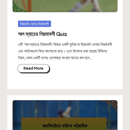
Posted
ক্রিকেট খেলার নিয়মাবলী
in
অল ম্যাচের নিয়মাবলী Quiz
এটি 'অল ম্যাচের নিয়মাবলী' বিষয়ে একটি কুইজ যা ক্রিকেট খেলার নিয়মাবলী
এবং আইনগুলো নিয়ে আলোচনা করে। এতে উল্লেখ করা হয়েছে বিভিন্ন
নিয়ম, যেমন একটি দলের খেলোয়াড় সংখ্যা সাতের কম হলে…
Read More