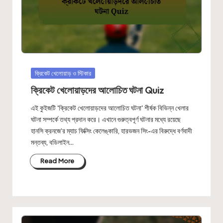
Posted
ক্রিকেট খেলোয়াড় ও স্টিকার
in
ক্রিকেট খেলোয়াড়দের আলোচিত ঘটনা Quiz
এই কুইজটি 'ক্রিকেট খেলোয়াড়দের আলোচিত ঘটনা' শীর্ষক বিভিন্ন খেলার
ঘটনা সম্পর্কে তথ্য প্রদান করে। এখানে গুরুত্বপূর্ণ ঘটনার মধ্যে রয়েছে
হানসি ক্রনজে’র ম্যাচ ফিক্সিং কেলেঙ্কারি, হারভজন সিং-এর বিরুদ্ধে বর্ণবাদী
মন্তব্য, বডিলাইন…
Read More