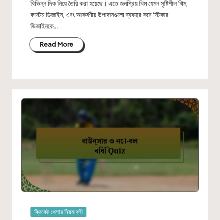
বিভিন্ন দিক নিয়ে তৈরি করা হয়েছে। এতে জনপ্রিয় থিম যেমন সৃষ্টিশীল থিম,
কাস্টম ডিজাইন, এবং আকর্ষণীয় উপাদানগুলো ব্যবহার করে স্টিকার
ডিজাইনকে…
Read More
Posted
ক্রিকেট খেলার নিয়মাবলী